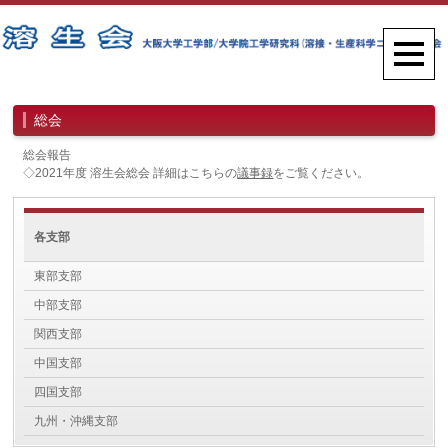
総会
総会報告
◇2021年度 溶生会総会 詳細はこちらの
議事録
をご覧ください。
各支部
東部支部
中部支部
関西支部
中国支部
四国支部
九州・沖縄支部